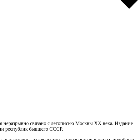
мя неразрывно связано с летописью Москвы ХХ века. Издание
зни республик бывшего СССР.
 как столица, задавала тон, а признанные мастера, подобные