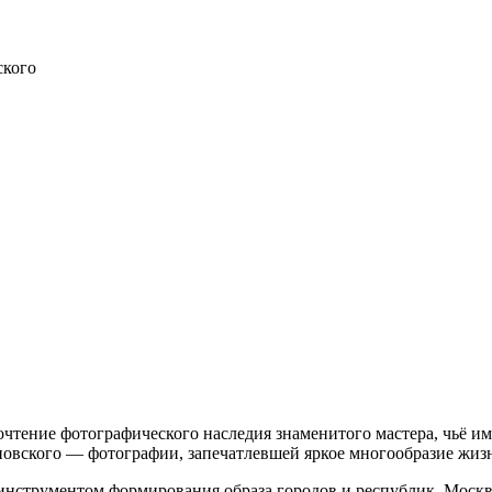
ского
чтение фотографического наследия знаменитого мастера, чьё и
ановского — фотографии, запечатлевшей яркое многообразие жи
нструментом формирования образа городов и республик. Москва,