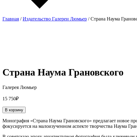
Главная
/
Издательство Галереи Люмьер
/ Страна Наума Гранов
Страна Наума Грановского
Галерея Люмьер
15 750
₽
В корзину
Монография «Страна Наума Грановского» предлагает новое про
фокусируется на малоизученном аспекте творчества Наума Гр
В советскую эпоху архитектурная фотография была ключевым и