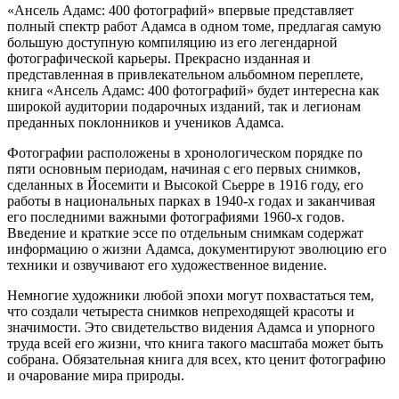
«Ансель Адамс: 400 фотографий» впервые представляет
полный спектр работ Адамса в одном томе, предлагая самую
большую доступную компиляцию из его легендарной
фотографической карьеры. Прекрасно изданная и
представленная в привлекательном альбомном переплете,
книга «Ансель Адамс: 400 фотографий» будет интересна как
широкой аудитории подарочных изданий, так и легионам
преданных поклонников и учеников Адамса.
Фотографии расположены в хронологическом порядке по
пяти основным периодам, начиная с его первых снимков,
сделанных в Йосемити и Высокой Сьерре в 1916 году, его
работы в национальных парках в 1940-х годах и заканчивая
его последними важными фотографиями 1960-х годов.
Введение и краткие эссе по отдельным снимкам содержат
информацию о жизни Адамса, документируют эволюцию его
техники и озвучивают его художественное видение.
Немногие художники любой эпохи могут похвастаться тем,
что создали четыреста снимков непреходящей красоты и
значимости. Это свидетельство видения Адамса и упорного
труда всей его жизни, что книга такого масштаба может быть
собрана. Обязательная книга для всех, кто ценит фотографию
и очарование мира природы.