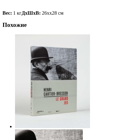
Вес:
1 кг
ДxШxВ:
26xx28 см
Похожие