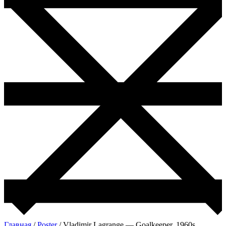
Главная
/
Poster
/ Vladimir Lagrange — Goalkeeper, 1960s