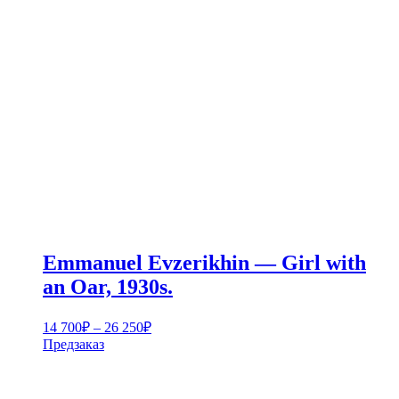
Emmanuel Evzerikhin — Girl with
an Oar, 1930s.
Диапазон
14 700
₽
–
26 250
₽
цен:
Предзаказ
14
700₽
–