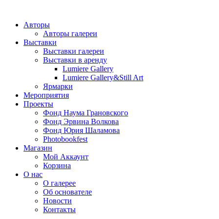
Авторы
Авторы галереи
Выставки
Выставки галереи
Выставки в аренду
Lumiere Gallery
Lumiere Gallery&Still Art
Ярмарки
Мероприятия
Проекты
Фонд Наума Грановского
Фонд Эрвина Волкова
Фонд Юрия Шаламова
Photobookfest
Магазин
Мой Аккаунт
Корзина
О нас
О галерее
Об основателе
Новости
Контакты