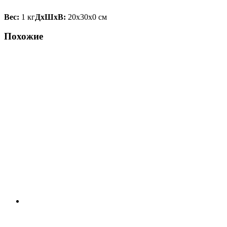
Вес:
1 кг
ДxШxВ:
20x30x0 см
Похожие