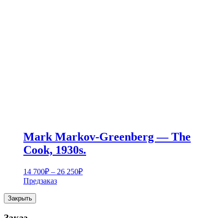
Mark Markov-Greenberg — The
Cook, 1930s.
Диапазон
14 700
₽
–
26 250
₽
цен:
Предзаказ
14
700₽
Закрыть
–
26
Заказ