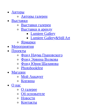
Авторы
Авторы галереи
Выставки
Выставки галереи
Выставки в аренду
Lumiere Gallery
Lumiere Gallery&Still Art
Ярмарки
Мероприятия
Проекты
Фонд Наума Грановского
Фонд Эрвина Волкова
Фонд Юрия Шаламова
Photobookfest
Магазин
Мой Аккаунт
Корзина
О нас
О галерее
Об основателе
Новости
Контакты