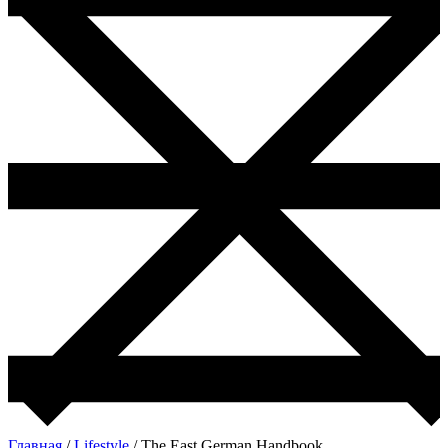
Главная
/
Lifestyle
/ The East German Handbook