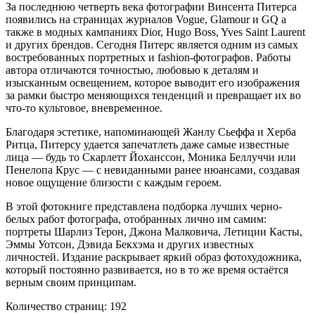
За последнюю четверть века фотографии Винсента Питерса
появились на страницах журналов Vogue, Glamour и GQ а
также в модных кампаниях Dior, Hugo Boss, Yves Saint Laurent
и других брендов. Сегодня Питерс является одним из самых
востребованных портретных и fashion-фотографов. Работы
автора отличаются точностью, любовью к деталям и
изысканным освещением, которое выводит его изображения
за рамки быстро меняющихся тенденций и превращает их во
что-то культовое, вневременное.
Благодаря эстетике, напоминающей Жанлу Сьеффа и Херба
Ритца, Питерсу удается запечатлеть даже самые известные
лица — будь то Скарлетт Йоханссон, Моника Беллуччи или
Пенелопа Крус — с невиданными ранее нюансами, создавая
новое ощущение близости с каждым героем.
В этой фотокниге представлена подборка лучших черно-
белых работ фотографа, отобранных лично им самим:
портреты Шарлиз Терон, Джона Малковича, Летиции Касты,
Эммы Уотсон, Дэвида Бекхэма и других известных
личностей. Издание раскрывает яркий образ фотохудожника,
который постоянно развивается, но в то же время остаётся
верным своим принципам.
Количество страниц: 192