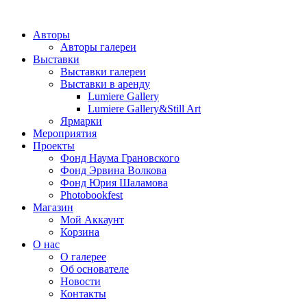
Авторы
Авторы галереи
Выставки
Выставки галереи
Выставки в аренду
Lumiere Gallery
Lumiere Gallery&Still Art
Ярмарки
Мероприятия
Проекты
Фонд Наума Грановского
Фонд Эрвина Волкова
Фонд Юрия Шаламова
Photobookfest
Магазин
Мой Аккаунт
Корзина
О нас
О галерее
Об основателе
Новости
Контакты