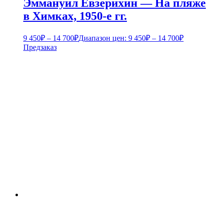
Эммануил Евзерихин — На пляже
в Химках, 1950-е гг.
9 450
₽
–
14 700
₽
Диапазон цен: 9 450₽ – 14 700₽
Предзаказ