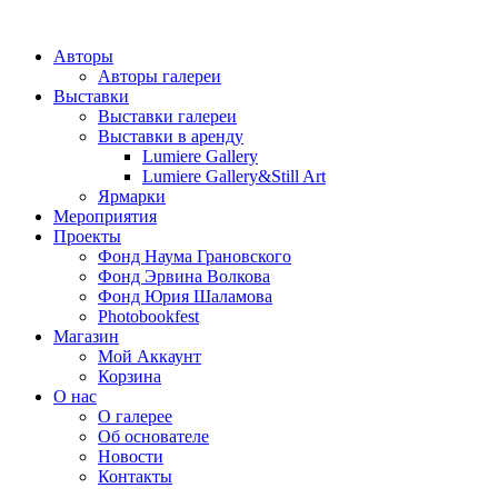
Авторы
Авторы галереи
Выставки
Выставки галереи
Выставки в аренду
Lumiere Gallery
Lumiere Gallery&Still Art
Ярмарки
Мероприятия
Проекты
Фонд Наума Грановского
Фонд Эрвина Волкова
Фонд Юрия Шаламова
Photobookfest
Магазин
Мой Аккаунт
Корзина
О нас
О галерее
Об основателе
Новости
Контакты