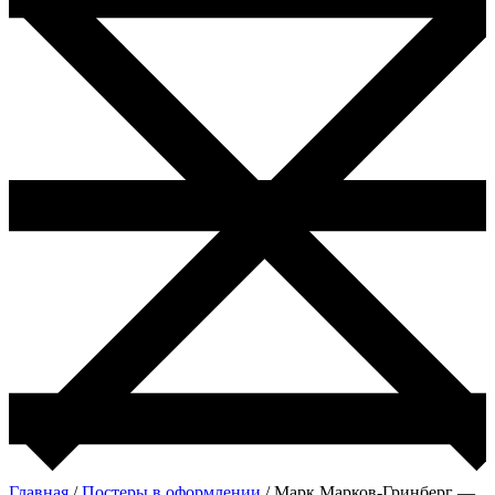
Главная
/
Постеры в оформлении
/ Марк Марков-Гринберг —