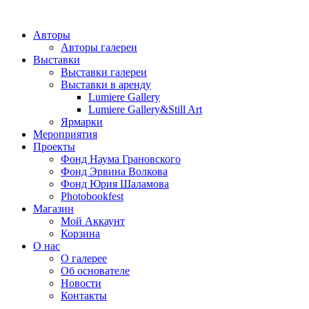
Авторы
Авторы галереи
Выставки
Выставки галереи
Выставки в аренду
Lumiere Gallery
Lumiere Gallery&Still Art
Ярмарки
Мероприятия
Проекты
Фонд Наума Грановского
Фонд Эрвина Волкова
Фонд Юрия Шаламова
Photobookfest
Магазин
Мой Аккаунт
Корзина
О нас
О галерее
Об основателе
Новости
Контакты