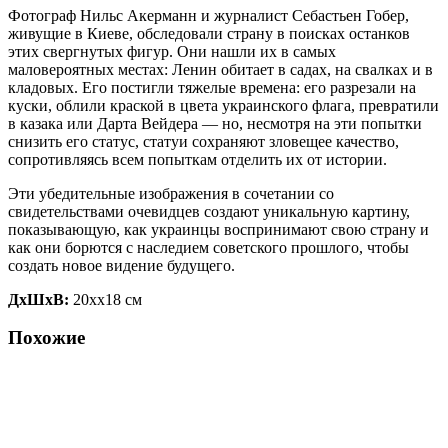
Фотограф Нильс Акерманн и журналист Себастьен Гобер,
живущие в Киеве, обследовали страну в поисках останков
этих свергнутых фигур. Они нашли их в самых
маловероятных местах: Ленин обитает в садах, на свалках и в
кладовых. Его постигли тяжелые времена: его разрезали на
куски, облили краской в цвета украинского флага, превратили
в казака или Дарта Вейдера — но, несмотря на эти попытки
снизить его статус, статуи сохраняют зловещее качество,
сопротивляясь всем попыткам отделить их от истории.
Эти убедительные изображения в сочетании со
свидетельствами очевидцев создают уникальную картину,
показывающую, как украинцы воспринимают свою страну и
как они борются с наследием советского прошлого, чтобы
создать новое видение будущего.
ДxШxВ:
20xx18 см
Похожие