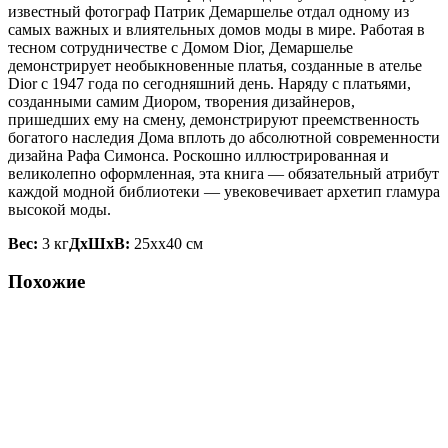
известный фотограф Патрик Демаршелье отдал одному из
самых важных и влиятельных домов моды в мире. Работая в
тесном сотрудничестве с Домом Dior, Демаршелье
демонстрирует необыкновенные платья, созданные в ателье
Dior с 1947 года по сегодняшний день. Наряду с платьями,
созданными самим Диором, творения дизайнеров,
пришедших ему на смену, демонстрируют преемственность
богатого наследия Дома вплоть до абсолютной современности
дизайна Рафа Симонса. Роскошно иллюстрированная и
великолепно оформленная, эта книга — обязательный атрибут
каждой модной библиотеки — увековечивает архетип гламура
высокой моды.
Вес:
3 кг
ДxШxВ:
25xx40 см
Похожие