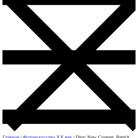
Главная
/
Фотоискусство ХХ век
/ Dior: New Couture. Patrick