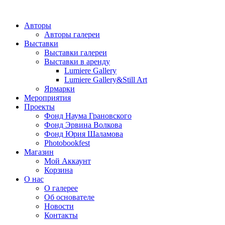
Авторы
Авторы галереи
Выставки
Выставки галереи
Выставки в аренду
Lumiere Gallery
Lumiere Gallery&Still Art
Ярмарки
Мероприятия
Проекты
Фонд Наума Грановского
Фонд Эрвина Волкова
Фонд Юрия Шаламова
Photobookfest
Магазин
Мой Аккаунт
Корзина
О нас
О галерее
Об основателе
Новости
Контакты