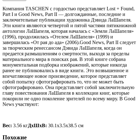
Компания TASCHEN с гордостью представляет Lost + Found,
Part I и Good News, Part II — долгожданные, последние и
заключительные публикации художника Дэвида ЛаШапеля.
Эти книги являются четвертой и пятой частями пятикнижной
антологии ЛаШапеля, которая началась с «Земли ЛаШапеля»
(1996), продолжилась «Отелем ЛаШапеля» (1999) и
завершилась «От рая до ада» (2006).Good News, Part II следует
за творческим ренессансом Дэвида ЛаШапеля, когда он
предается размышлениям о смертности, выходя за пределы
материального мира в поисках рая. В этой книге собрана
монументальная подборка изображений, которые никогда
ранее не публиковались в виде книги. Это возвышенное и
впечатляющее новое произведение, которое представляет
собой попытку сфотографировать то, что не может быть
сфотографировано. Она представляет собой заключительную
главу повествования ЛаШапеля в коллекции книг, которые
покорили не одно поколение зрителей по всему миру. В Good
News участвуют:
Вес:
3.56 кг
ДxШxВ:
30.1x3.5x38.5 см
Похожие