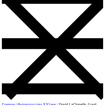
Главная
/
Фотоискусство ХХI век
/ David LaChapelle. Good