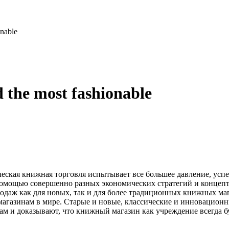
onable
 the most fashionable
ическая книжная торговля испытывает все большее давление, ус
омощью совершенно разных экономических стратегий и концепт
даж как для новых, так и для более традиционных книжных маг
газинам в мире. Старые и новые, классические и инновационны
ам и доказывают, что книжный магазин как учреждение всегда бу