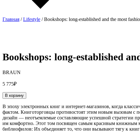
Главная
/
Lifestyle
/ Bookshops: long-established and the most fashi
Bookshops: long-established and
BRAUN
5 775
₽
В корзину
В эпоху электронных книг и интернет-магазинов, когда класс
фактом. Книготорговцы противостоят этим новым вызовам с п
дизайн — неотъемлемые составляющие успешной стратегии про
им комфортно. Этот том посвящен самым красивым книжным ма
библиофилов: Их объединяет то, что они вызывают тягу к книг